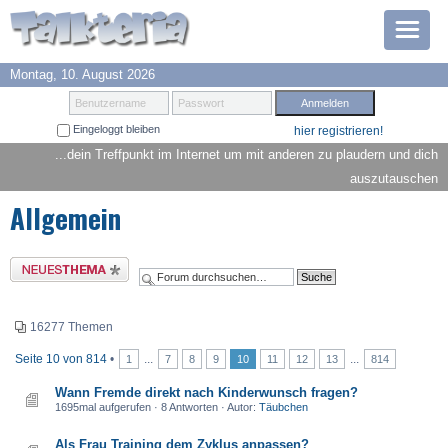
Montag, 10. August 2026
Prämien
Benutzername
Passwort
Eingeloggt bleiben
hier registrieren!
TOP 6
...dein Treffpunkt im Internet um mit anderen zu plaudern und dich
auszutauschen
Suche
Allgemein
Hilfe
Neues Thema erstellen
Anmelden
16277 Themen
Seite
10
von
814
•
...
...
1
7
8
9
10
11
12
13
814
Wann Fremde direkt nach Kinderwunsch fragen?
1695mal aufgerufen · 8 Antworten · Autor:
Täubchen
Als Frau Training dem Zyklus anpassen?