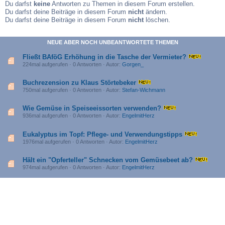
Du darfst
keine
Antworten zu Themen in diesem Forum erstellen.
Du darfst deine Beiträge in diesem Forum
nicht
ändern.
Du darfst deine Beiträge in diesem Forum
nicht
löschen.
NEUE ABER NOCH UNBEANTWORTETE THEMEN
Fließt BAföG Erhöhung in die Tasche der Vermieter?
224mal aufgerufen · 0 Antworten · Autor:
Gorgen_
Buchrezension zu Klaus Störtebeker
750mal aufgerufen · 0 Antworten · Autor:
Stefan-Wichmann
Wie Gemüse in Speiseeissorten verwenden?
936mal aufgerufen · 0 Antworten · Autor:
EngelmitHerz
Eukalyptus im Topf: Pflege- und Verwendungstipps
1976mal aufgerufen · 0 Antworten · Autor:
EngelmitHerz
Hält ein "Opferteller" Schnecken vom Gemüsebeet ab?
974mal aufgerufen · 0 Antworten · Autor:
EngelmitHerz