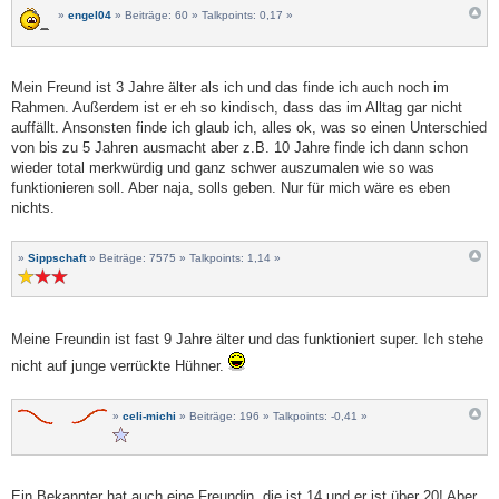
»
engel04
» Beiträge: 60 » Talkpoints: 0,17 »
Mein Freund ist 3 Jahre älter als ich und das finde ich auch noch im
Rahmen. Außerdem ist er eh so kindisch, dass das im Alltag gar nicht
auffällt. Ansonsten finde ich glaub ich, alles ok, was so einen Unterschied
von bis zu 5 Jahren ausmacht aber z.B. 10 Jahre finde ich dann schon
wieder total merkwürdig und ganz schwer auszumalen wie so was
funktionieren soll. Aber naja, solls geben. Nur für mich wäre es eben
nichts.
»
Sippschaft
» Beiträge: 7575 » Talkpoints: 1,14 »
Meine Freundin ist fast 9 Jahre älter und das funktioniert super. Ich stehe
nicht auf junge verrückte Hühner.
»
celi-michi
» Beiträge: 196 » Talkpoints: -0,41 »
Ein Bekannter hat auch eine Freundin, die ist 14 und er ist über 20! Aber