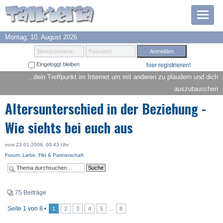
Montag, 10. August 2026
Prämien
Benutzername
Passwort
Eingeloggt bleiben
hier registrieren!
TOP 6
...dein Treffpunkt im Internet um mit anderen zu plaudern und dich
auszutauschen
Suche
Altersunterschied in der Beziehung -
Hilfe
Wie siehts bei euch aus
Anmelden
vom 23.01.2008, 00:43 Uhr
Forum: Liebe, Flirt & Partnerschaft
75 Beiträge
Seite
1
von
8
•
...
1
2
3
4
5
8