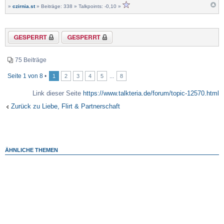
»
czirnia.st
» Beiträge: 338 » Talkpoints: -0,10 »
Thema gesperrt
Forum gesperrt
75 Beiträge
Seite
1
von
8
•
...
1
2
3
4
5
8
Link dieser Seite
https://www.talkteria.de/forum/topic-12570.html
Zurück zu Liebe, Flirt & Partnerschaft
ÄHNLICHE THEMEN