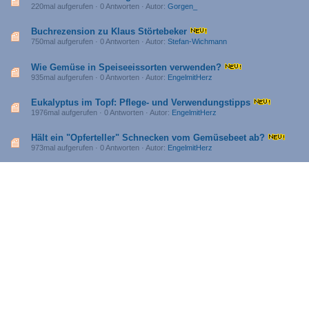
220mal aufgerufen · 0 Antworten · Autor:
Gorgen_
Buchrezension zu Klaus Störtebeker
750mal aufgerufen · 0 Antworten · Autor:
Stefan-Wichmann
Wie Gemüse in Speiseeissorten verwenden?
935mal aufgerufen · 0 Antworten · Autor:
EngelmitHerz
Eukalyptus im Topf: Pflege- und Verwendungstipps
1976mal aufgerufen · 0 Antworten · Autor:
EngelmitHerz
Hält ein "Opferteller" Schnecken vom Gemüsebeet ab?
973mal aufgerufen · 0 Antworten · Autor:
EngelmitHerz