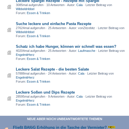
Leckere Spargel Rezepte - Rezepte mit Spargel
3085mal aufgerufen · 10 Antworten · Autor:
Cala
· Letzter Beitrag von
Wibbeldribbel
Forum:
Essen & Trinken
Suche leckere und einfache Pasta Rezepte
27624mal aufgerufen · 25 Antworten · Autor: vonZitzebitz · Letzter Beitrag von
Wibbeldribbel
Forum:
Essen & Trinken
Schatz ich habe Hunger, können wir schnell was essen?
40204mal aufgerufen · 25 Antworten · Autor:
Laufmasche
· Letzter Beitrag von
EngelmitHerz
Forum:
Essen & Trinken
Leckere Salat Rezepte - die besten Salate
57888mal aufgerufen · 24 Antworten · Autor:
Cala
· Letzter Beitrag von
EngelmitHerz
Forum:
Essen & Trinken
Leckere Soßen und Dips Rezepte
28595mal aufgerufen · 9 Antworten · Autor:
Cala
· Letzter Beitrag von
EngelmitHerz
Forum:
Essen & Trinken
NEUE ABER NOCH UNBEANTWORTETE THEMEN
Fließt BAföG Erhöhung in die Tasche der Vermieter?