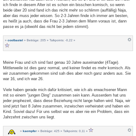
ich finde in diesem Alter ist es schon ein bisschen komisch, so wenn
beide über 20 sind fand ich das nicht mehr so schlimm (auffällig) Naja,
aber das muss jeder wissen. So 2-3 Jahren finde ich immer am besten,
es heißt ja auch, dass die Frau 2-3 Jahren dem Mann voraus ist, dann
passe es ja (obwohl das nicht bei jedem stimmt).
»
coolbastel
» Beiträge: 205 » Talkpoints: -0,22 »
Meine Frau und ich sind fast genau 10 Jahre auseinander (4Tage).
Mittlerweile ist dies ganz normal, und keiner findet es mehr komisch. Als
wir zusammen gekommen sind sah dies aber noch ganz anders aus. Sie
war 16, und ich war 26.
Viele haben gerade mich dafür kritisiert, wie ich als erwachsener Mann
mit so einem "jungen Ding" zusammen sein kann. Ausserdem hat uns
jeder prophezeit, dass diese Beziehung nicht lange halten wird. Naja, wir
sind jetzt fast 8 Jahre zusammen, inzwischen verheiratet und haben ein
Kind. Soviel dazu! Für uns selbst war es aber nie ein Problem, dass ein
Jahrzehnt zwischen uns liegt.
»
kaempfer
» Beiträge: 425 » Talkpoints: 0,11 »