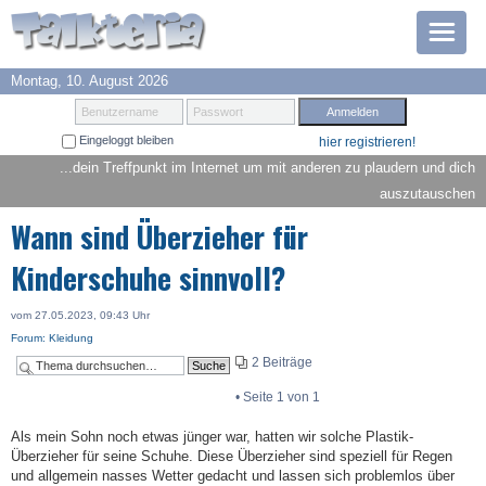
Montag, 10. August 2026
Prämien
Benutzername
Passwort
Eingeloggt bleiben
hier registrieren!
TOP 6
...dein Treffpunkt im Internet um mit anderen zu plaudern und dich
auszutauschen
Suche
Wann sind Überzieher für
Hilfe
Kinderschuhe sinnvoll?
Anmelden
vom 27.05.2023, 09:43 Uhr
Forum: Kleidung
2 Beiträge
• Seite
1
von
1
Als mein Sohn noch etwas jünger war, hatten wir solche Plastik-
Überzieher für seine Schuhe. Diese Überzieher sind speziell für Regen
und allgemein nasses Wetter gedacht und lassen sich problemlos über