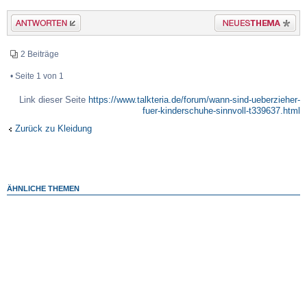
Antwort erstellen
Neues Thema erstellen
2 Beiträge
• Seite
1
von
1
Link dieser Seite
https://www.talkteria.de/forum/wann-sind-ueberzieher-
fuer-kinderschuhe-sinnvoll-t339637.html
Zurück zu Kleidung
ÄHNLICHE THEMEN