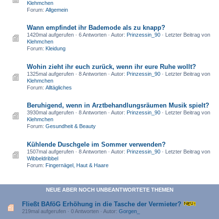
Klehmchen
Forum:
Allgemein
Wann empfindet ihr Bademode als zu knapp?
1420mal aufgerufen · 6 Antworten · Autor:
Prinzessin_90
· Letzter Beitrag von
Klehmchen
Forum:
Kleidung
Wohin zieht ihr euch zurück, wenn ihr eure Ruhe wollt?
1325mal aufgerufen · 8 Antworten · Autor:
Prinzessin_90
· Letzter Beitrag von
Klehmchen
Forum:
Alltägliches
Beruhigend, wenn in Arztbehandlungsräumen Musik spielt?
3930mal aufgerufen · 8 Antworten · Autor:
Prinzessin_90
· Letzter Beitrag von
Klehmchen
Forum:
Gesundheit & Beauty
Kühlende Duschgele im Sommer verwenden?
1507mal aufgerufen · 8 Antworten · Autor:
Prinzessin_90
· Letzter Beitrag von
Wibbeldribbel
Forum:
Fingernägel, Haut & Haare
NEUE ABER NOCH UNBEANTWORTETE THEMEN
Fließt BAföG Erhöhung in die Tasche der Vermieter?
219mal aufgerufen · 0 Antworten · Autor:
Gorgen_