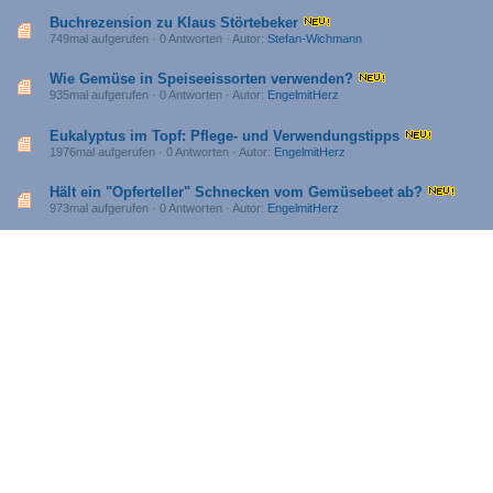
Buchrezension zu Klaus Störtebeker
749mal aufgerufen · 0 Antworten · Autor:
Stefan-Wichmann
Wie Gemüse in Speiseeissorten verwenden?
935mal aufgerufen · 0 Antworten · Autor:
EngelmitHerz
Eukalyptus im Topf: Pflege- und Verwendungstipps
1976mal aufgerufen · 0 Antworten · Autor:
EngelmitHerz
Hält ein "Opferteller" Schnecken vom Gemüsebeet ab?
973mal aufgerufen · 0 Antworten · Autor:
EngelmitHerz