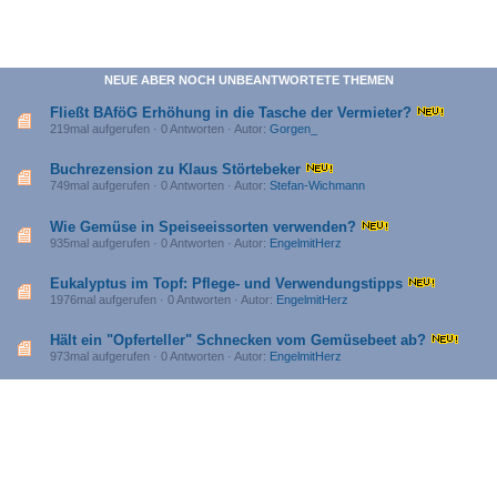
NEUE ABER NOCH UNBEANTWORTETE THEMEN
Fließt BAföG Erhöhung in die Tasche der Vermieter?
219mal aufgerufen · 0 Antworten · Autor:
Gorgen_
Buchrezension zu Klaus Störtebeker
749mal aufgerufen · 0 Antworten · Autor:
Stefan-Wichmann
Wie Gemüse in Speiseeissorten verwenden?
935mal aufgerufen · 0 Antworten · Autor:
EngelmitHerz
Eukalyptus im Topf: Pflege- und Verwendungstipps
1976mal aufgerufen · 0 Antworten · Autor:
EngelmitHerz
Hält ein "Opferteller" Schnecken vom Gemüsebeet ab?
973mal aufgerufen · 0 Antworten · Autor:
EngelmitHerz