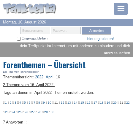
Montag, 10. August 2026
Prämien
Benutzername
Passwort
Eingeloggt bleiben
hier registrieren!
TOP 6
...dein Treffpunkt im Internet um mit anderen zu plaudern und dich
auszutauschen
Suche
Forenthemen – Übersicht
Hilfe
Die Themen chronologisch
Themenübersicht
:
2022
:
April
:
16
2 Themen vom 16. April 2022:
Anmelden
Tage an denen im April 2022 Themen erstellt wurden:
1
2
3
4
5
6
7
8
9
10
11
12
13
14
15
16
17
18
19
20
21
22
23
24
25
26
27
28
29
30
7 Antworten ::