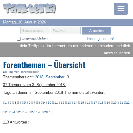
Montag, 10. August 2026
Prämien
Benutzername
Passwort
Eingeloggt bleiben
hier registrieren!
TOP 6
...dein Treffpunkt im Internet um mit anderen zu plaudern und dich
auszutauschen
Suche
Forenthemen – Übersicht
Hilfe
Die Themen chronologisch
Themenübersicht
:
2018
:
September
:
3
37 Themen vom 3. September 2018:
Anmelden
Tage an denen im September 2018 Themen erstellt wurden:
1
2
3
4
5
6
7
8
9
10
11
12
13
14
15
16
17
18
19
20
21
22
23
24
25
26
27
28
29
30
113 Antworten ::