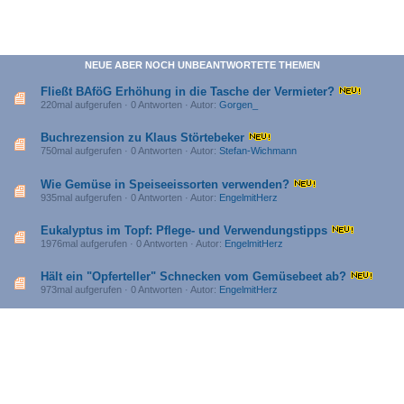
NEUE ABER NOCH UNBEANTWORTETE THEMEN
Fließt BAföG Erhöhung in die Tasche der Vermieter?
220mal aufgerufen · 0 Antworten · Autor:
Gorgen_
Buchrezension zu Klaus Störtebeker
750mal aufgerufen · 0 Antworten · Autor:
Stefan-Wichmann
Wie Gemüse in Speiseeissorten verwenden?
935mal aufgerufen · 0 Antworten · Autor:
EngelmitHerz
Eukalyptus im Topf: Pflege- und Verwendungstipps
1976mal aufgerufen · 0 Antworten · Autor:
EngelmitHerz
Hält ein "Opferteller" Schnecken vom Gemüsebeet ab?
973mal aufgerufen · 0 Antworten · Autor:
EngelmitHerz