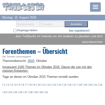
Montag, 10. August 2026
Prämien
Benutzername
Passwort
Eingeloggt bleiben
hier registrieren!
TOP 6
...dein Treffpunkt im Internet um mit anderen zu plaudern und dich
auszutauschen
Suche
Forenthemen – Übersicht
Hilfe
Die Themen chronologisch
Themenübersicht
:
2015
:
Oktober
Insgesamt 2160 Themen im Oktober 2015. Davon die vier mit den
Anmelden
meisten Antworten:
Tage an denen im Oktober 2015 Themen erstellt wurden:
1
2
3
4
5
6
7
8
9
10
11
12
13
14
15
16
17
18
19
20
21
22
23
24
25
26
27
28
29
30
31