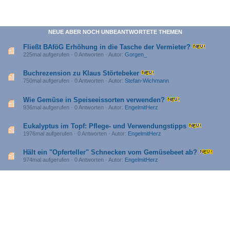
NEUE ABER NOCH UNBEANTWORTETE THEMEN
Fließt BAföG Erhöhung in die Tasche der Vermieter?
225mal aufgerufen · 0 Antworten · Autor:
Gorgen_
Buchrezension zu Klaus Störtebeker
750mal aufgerufen · 0 Antworten · Autor:
Stefan-Wichmann
Wie Gemüse in Speiseeissorten verwenden?
936mal aufgerufen · 0 Antworten · Autor:
EngelmitHerz
Eukalyptus im Topf: Pflege- und Verwendungstipps
1976mal aufgerufen · 0 Antworten · Autor:
EngelmitHerz
Hält ein "Opferteller" Schnecken vom Gemüsebeet ab?
974mal aufgerufen · 0 Antworten · Autor:
EngelmitHerz