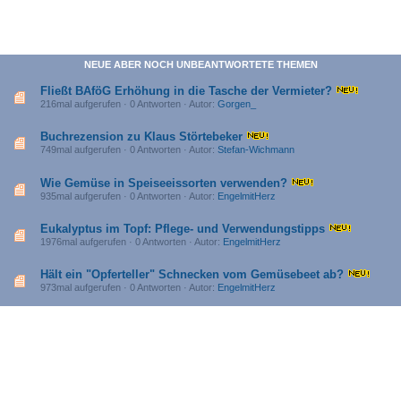
NEUE ABER NOCH UNBEANTWORTETE THEMEN
Fließt BAföG Erhöhung in die Tasche der Vermieter?
216mal aufgerufen · 0 Antworten · Autor:
Gorgen_
Buchrezension zu Klaus Störtebeker
749mal aufgerufen · 0 Antworten · Autor:
Stefan-Wichmann
Wie Gemüse in Speiseeissorten verwenden?
935mal aufgerufen · 0 Antworten · Autor:
EngelmitHerz
Eukalyptus im Topf: Pflege- und Verwendungstipps
1976mal aufgerufen · 0 Antworten · Autor:
EngelmitHerz
Hält ein "Opferteller" Schnecken vom Gemüsebeet ab?
973mal aufgerufen · 0 Antworten · Autor:
EngelmitHerz