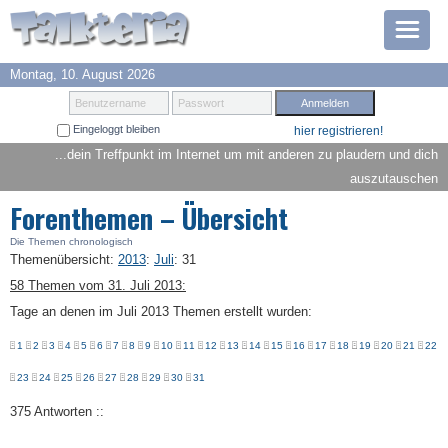
Montag, 10. August 2026
Prämien
Benutzername
Passwort
Eingeloggt bleiben
hier registrieren!
TOP 6
...dein Treffpunkt im Internet um mit anderen zu plaudern und dich
auszutauschen
Suche
Forenthemen – Übersicht
Hilfe
Die Themen chronologisch
Themenübersicht
:
2013
:
Juli
:
31
58 Themen vom 31. Juli 2013:
Anmelden
Tage an denen im Juli 2013 Themen erstellt wurden:
1
2
3
4
5
6
7
8
9
10
11
12
13
14
15
16
17
18
19
20
21
22
23
24
25
26
27
28
29
30
31
375 Antworten ::