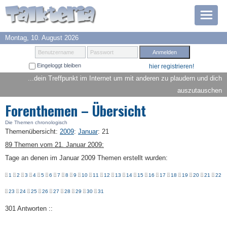
Montag, 10. August 2026
Prämien
Benutzername
Passwort
Eingeloggt bleiben
hier registrieren!
TOP 6
...dein Treffpunkt im Internet um mit anderen zu plaudern und dich
auszutauschen
Suche
Forenthemen – Übersicht
Hilfe
Die Themen chronologisch
Themenübersicht
:
2009
:
Januar
:
21
89 Themen vom 21. Januar 2009:
Anmelden
Tage an denen im Januar 2009 Themen erstellt wurden:
1
2
3
4
5
6
7
8
9
10
11
12
13
14
15
16
17
18
19
20
21
22
23
24
25
26
27
28
29
30
31
301 Antworten ::