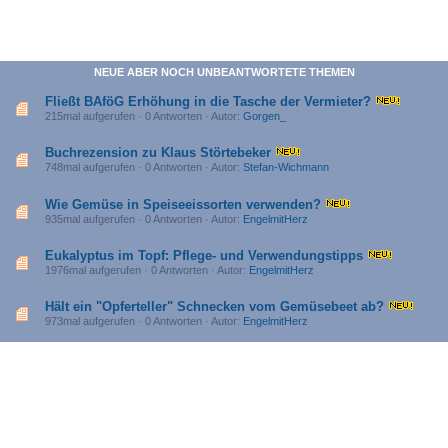
NEUE ABER NOCH UNBEANTWORTETE THEMEN
Fließt BAföG Erhöhung in die Tasche der Vermieter?
215mal aufgerufen · 0 Antworten · Autor:
Gorgen_
Buchrezension zu Klaus Störtebeker
748mal aufgerufen · 0 Antworten · Autor:
Stefan-Wichmann
Wie Gemüse in Speiseeissorten verwenden?
935mal aufgerufen · 0 Antworten · Autor:
EngelmitHerz
Eukalyptus im Topf: Pflege- und Verwendungstipps
1976mal aufgerufen · 0 Antworten · Autor:
EngelmitHerz
Hält ein "Opferteller" Schnecken vom Gemüsebeet ab?
973mal aufgerufen · 0 Antworten · Autor:
EngelmitHerz