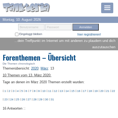
Montag, 10. August 2026
Prämien
Benutzername
Passwort
Eingeloggt bleiben
hier registrieren!
TOP 6
...dein Treffpunkt im Internet um mit anderen zu plaudern und dich
auszutauschen
Suche
Forenthemen – Übersicht
Hilfe
Die Themen chronologisch
Themenübersicht
:
2020
:
März
:
13
10 Themen vom 13. März 2020:
Anmelden
Tage an denen im März 2020 Themen erstellt wurden:
1
2
3
4
5
6
7
8
9
10
11
12
13
14
15
16
17
18
19
20
21
22
23
24
25
26
27
28
29
30
31
16 Antworten ::