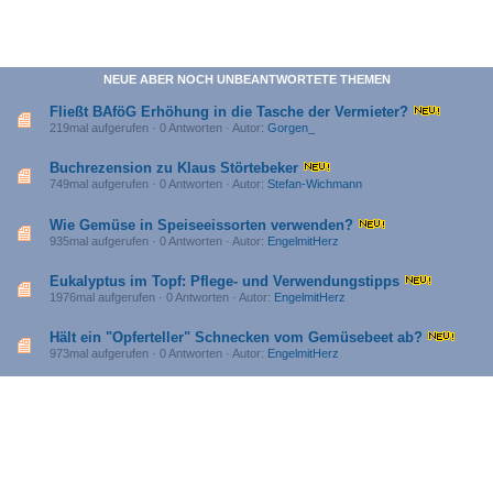
NEUE ABER NOCH UNBEANTWORTETE THEMEN
Fließt BAföG Erhöhung in die Tasche der Vermieter?
219mal aufgerufen · 0 Antworten · Autor:
Gorgen_
Buchrezension zu Klaus Störtebeker
749mal aufgerufen · 0 Antworten · Autor:
Stefan-Wichmann
Wie Gemüse in Speiseeissorten verwenden?
935mal aufgerufen · 0 Antworten · Autor:
EngelmitHerz
Eukalyptus im Topf: Pflege- und Verwendungstipps
1976mal aufgerufen · 0 Antworten · Autor:
EngelmitHerz
Hält ein "Opferteller" Schnecken vom Gemüsebeet ab?
973mal aufgerufen · 0 Antworten · Autor:
EngelmitHerz