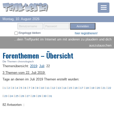
Montag, 10. August 2026
Prämien
Benutzername
Passwort
Eingeloggt bleiben
hier registrieren!
TOP 6
...dein Treffpunkt im Internet um mit anderen zu plaudern und dich
auszutauschen
Suche
Forenthemen – Übersicht
Hilfe
Die Themen chronologisch
Themenübersicht
:
2019
:
Juli
:
22
3 Themen vom 22. Juli 2019:
Anmelden
Tage an denen im Juli 2019 Themen erstellt wurden:
1
2
3
4
5
6
7
8
9
10
11
12
13
14
15
16
17
18
19
20
21
22
23
24
25
26
27
28
29
30
31
82 Antworten ::