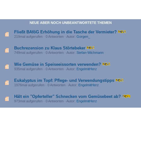
NEUE ABER NOCH UNBEANTWORTETE THEMEN
Fließt BAföG Erhöhung in die Tasche der Vermieter?
219mal aufgerufen · 0 Antworten · Autor:
Gorgen_
Buchrezension zu Klaus Störtebeker
749mal aufgerufen · 0 Antworten · Autor:
Stefan-Wichmann
Wie Gemüse in Speiseeissorten verwenden?
935mal aufgerufen · 0 Antworten · Autor:
EngelmitHerz
Eukalyptus im Topf: Pflege- und Verwendungstipps
1976mal aufgerufen · 0 Antworten · Autor:
EngelmitHerz
Hält ein "Opferteller" Schnecken vom Gemüsebeet ab?
973mal aufgerufen · 0 Antworten · Autor:
EngelmitHerz