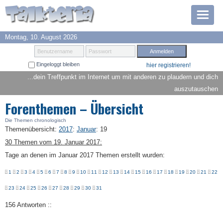
Montag, 10. August 2026
Prämien
Benutzername
Passwort
Eingeloggt bleiben
hier registrieren!
TOP 6
...dein Treffpunkt im Internet um mit anderen zu plaudern und dich
auszutauschen
Suche
Forenthemen – Übersicht
Hilfe
Die Themen chronologisch
Themenübersicht
:
2017
:
Januar
:
19
30 Themen vom 19. Januar 2017:
Anmelden
Tage an denen im Januar 2017 Themen erstellt wurden:
1
2
3
4
5
6
7
8
9
10
11
12
13
14
15
16
17
18
19
20
21
22
23
24
25
26
27
28
29
30
31
156 Antworten ::