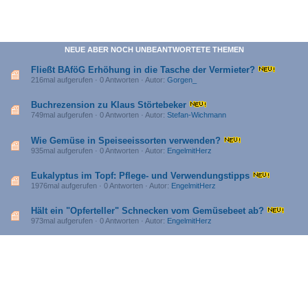
NEUE ABER NOCH UNBEANTWORTETE THEMEN
Fließt BAföG Erhöhung in die Tasche der Vermieter?
216mal aufgerufen · 0 Antworten · Autor:
Gorgen_
Buchrezension zu Klaus Störtebeker
749mal aufgerufen · 0 Antworten · Autor:
Stefan-Wichmann
Wie Gemüse in Speiseeissorten verwenden?
935mal aufgerufen · 0 Antworten · Autor:
EngelmitHerz
Eukalyptus im Topf: Pflege- und Verwendungstipps
1976mal aufgerufen · 0 Antworten · Autor:
EngelmitHerz
Hält ein "Opferteller" Schnecken vom Gemüsebeet ab?
973mal aufgerufen · 0 Antworten · Autor:
EngelmitHerz