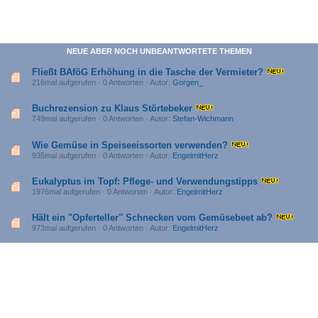
NEUE ABER NOCH UNBEANTWORTETE THEMEN
Fließt BAföG Erhöhung in die Tasche der Vermieter?
216mal aufgerufen · 0 Antworten · Autor:
Gorgen_
Buchrezension zu Klaus Störtebeker
749mal aufgerufen · 0 Antworten · Autor:
Stefan-Wichmann
Wie Gemüse in Speiseeissorten verwenden?
935mal aufgerufen · 0 Antworten · Autor:
EngelmitHerz
Eukalyptus im Topf: Pflege- und Verwendungstipps
1976mal aufgerufen · 0 Antworten · Autor:
EngelmitHerz
Hält ein "Opferteller" Schnecken vom Gemüsebeet ab?
973mal aufgerufen · 0 Antworten · Autor:
EngelmitHerz