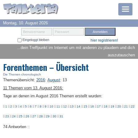
Montag, 10. August 2026
Prämien
Benutzername
Passwort
Eingeloggt bleiben
hier registrieren!
TOP 6
...dein Treffpunkt im Internet um mit anderen zu plaudern und dich
auszutauschen
Suche
Forenthemen – Übersicht
Hilfe
Die Themen chronologisch
Themenübersicht
:
2016
:
August
:
13
11 Themen vom 13. August 2016:
Anmelden
Tage an denen im August 2016 Themen erstellt wurden:
1
2
3
4
5
6
7
8
9
10
11
12
13
14
15
16
17
18
19
20
21
22
23
24
25
26
27
28
29
30
31
74 Antworten ::