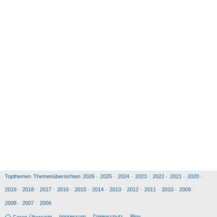
Topthemen
Themenübersichten
2026
·
2025
·
2024
·
2023
·
2022
·
2021
·
2020
·
2019
·
2018
·
2017
·
2016
·
2015
·
2014
·
2013
·
2012
·
2011
·
2010
·
2009
·
2008
·
2007
·
2006
Impressum
Datenschutz
Blog
Foren-Übersicht