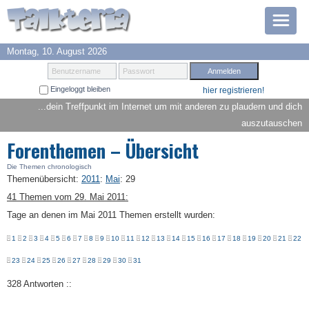
Montag, 10. August 2026
Prämien
Benutzername
Passwort
Eingeloggt bleiben
hier registrieren!
TOP 6
...dein Treffpunkt im Internet um mit anderen zu plaudern und dich
auszutauschen
Suche
Forenthemen – Übersicht
Hilfe
Die Themen chronologisch
Themenübersicht
:
2011
:
Mai
:
29
41 Themen vom 29. Mai 2011:
Anmelden
Tage an denen im Mai 2011 Themen erstellt wurden:
1
2
3
4
5
6
7
8
9
10
11
12
13
14
15
16
17
18
19
20
21
22
23
24
25
26
27
28
29
30
31
328 Antworten ::