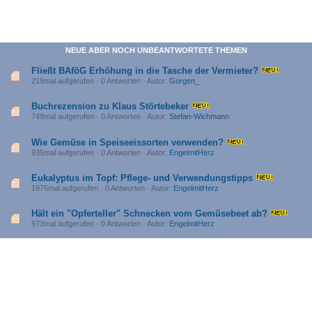
NEUE ABER NOCH UNBEANTWORTETE THEMEN
Fließt BAföG Erhöhung in die Tasche der Vermieter?
219mal aufgerufen · 0 Antworten · Autor:
Gorgen_
Buchrezension zu Klaus Störtebeker
749mal aufgerufen · 0 Antworten · Autor:
Stefan-Wichmann
Wie Gemüse in Speiseeissorten verwenden?
935mal aufgerufen · 0 Antworten · Autor:
EngelmitHerz
Eukalyptus im Topf: Pflege- und Verwendungstipps
1976mal aufgerufen · 0 Antworten · Autor:
EngelmitHerz
Hält ein "Opferteller" Schnecken vom Gemüsebeet ab?
973mal aufgerufen · 0 Antworten · Autor:
EngelmitHerz