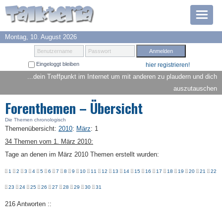
Montag, 10. August 2026
Prämien
Benutzername
Passwort
Eingeloggt bleiben
hier registrieren!
TOP 6
...dein Treffpunkt im Internet um mit anderen zu plaudern und dich
auszutauschen
Suche
Forenthemen – Übersicht
Hilfe
Die Themen chronologisch
Themenübersicht
:
2010
:
März
:
1
34 Themen vom 1. März 2010:
Anmelden
Tage an denen im März 2010 Themen erstellt wurden:
1
2
3
4
5
6
7
8
9
10
11
12
13
14
15
16
17
18
19
20
21
22
23
24
25
26
27
28
29
30
31
216 Antworten ::