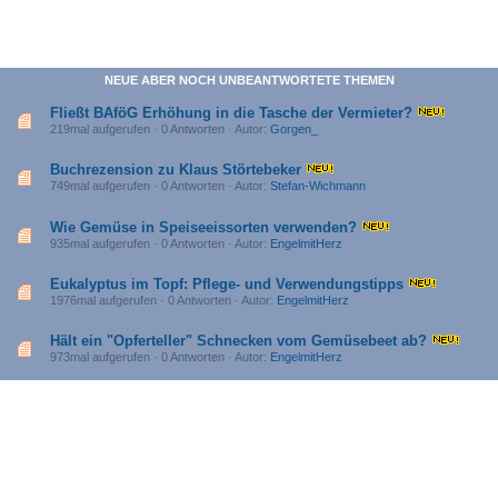
NEUE ABER NOCH UNBEANTWORTETE THEMEN
Fließt BAföG Erhöhung in die Tasche der Vermieter?
219mal aufgerufen · 0 Antworten · Autor:
Gorgen_
Buchrezension zu Klaus Störtebeker
749mal aufgerufen · 0 Antworten · Autor:
Stefan-Wichmann
Wie Gemüse in Speiseeissorten verwenden?
935mal aufgerufen · 0 Antworten · Autor:
EngelmitHerz
Eukalyptus im Topf: Pflege- und Verwendungstipps
1976mal aufgerufen · 0 Antworten · Autor:
EngelmitHerz
Hält ein "Opferteller" Schnecken vom Gemüsebeet ab?
973mal aufgerufen · 0 Antworten · Autor:
EngelmitHerz