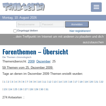
Montag, 10. August 2026
Prämien
Benutzername
Passwort
Eingeloggt bleiben
hier registrieren!
TOP 6
...dein Treffpunkt im Internet um mit anderen zu plaudern und dich
auszutauschen
Suche
Forenthemen – Übersicht
Hilfe
Die Themen chronologisch
Themenübersicht
:
2009
:
Dezember
:
25
59 Themen vom 25. Dezember 2009:
Anmelden
Tage an denen im Dezember 2009 Themen erstellt wurden:
1
2
3
4
5
6
7
8
9
10
11
12
13
14
15
16
17
18
19
20
21
22
23
24
25
26
27
28
29
30
31
274 Antworten ::