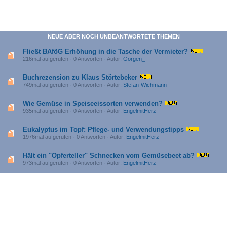
NEUE ABER NOCH UNBEANTWORTETE THEMEN
Fließt BAföG Erhöhung in die Tasche der Vermieter?
216mal aufgerufen · 0 Antworten · Autor:
Gorgen_
Buchrezension zu Klaus Störtebeker
749mal aufgerufen · 0 Antworten · Autor:
Stefan-Wichmann
Wie Gemüse in Speiseeissorten verwenden?
935mal aufgerufen · 0 Antworten · Autor:
EngelmitHerz
Eukalyptus im Topf: Pflege- und Verwendungstipps
1976mal aufgerufen · 0 Antworten · Autor:
EngelmitHerz
Hält ein "Opferteller" Schnecken vom Gemüsebeet ab?
973mal aufgerufen · 0 Antworten · Autor:
EngelmitHerz